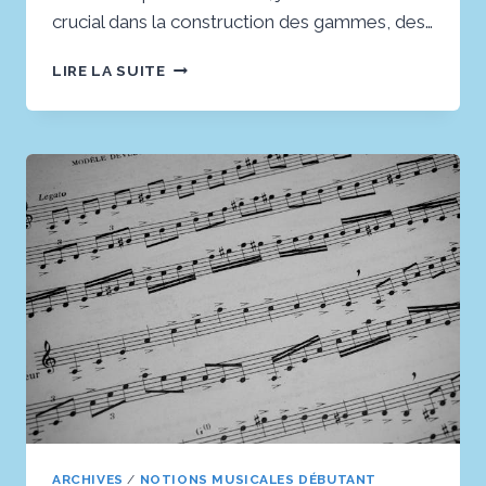
crucial dans la construction des gammes, des…
LES
LIRE LA SUITE
7
SECRETS
DES
TONS
ET
DEMI-
TONS
:
FONDEMENTS
DE
LA
MUSIQUE
ARCHIVES
/
NOTIONS MUSICALES DÉBUTANT