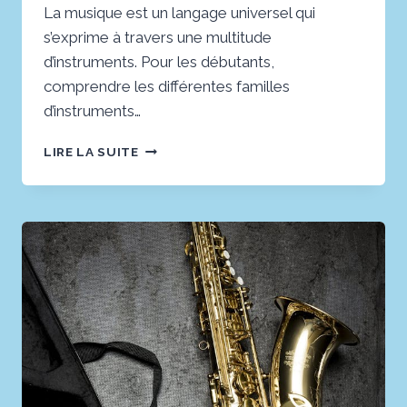
La musique est un langage universel qui
s’exprime à travers une multitude
d’instruments. Pour les débutants,
comprendre les différentes familles
d’instruments…
LES
LIRE LA SUITE
3
FASCINANTES
FAMILLES
D’INSTRUMENTS
:
UNE
DÉCOUVERTE
MUSICALE