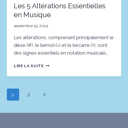
Les 5 Altérations Essentielles
en Musique
septembre 19, 2024
Les altérations, comprenant principalement le
dièse (#), le bémol (♭) et le bécarre (♮), sont
des signes essentiels en notation musicale…
LES
LIRE LA SUITE
5
ALTÉRATIONS
ESSENTIELLES
EN
Navigation
Page
1
2
MUSIQUE
de
suivante
page