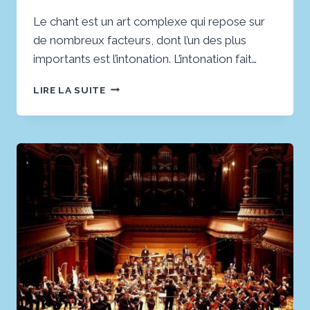
Le chant est un art complexe qui repose sur
de nombreux facteurs, dont l’un des plus
importants est l’intonation. L’intonation fait…
LES
LIRE LA SUITE
6
VOIX
ESSENTIELLES
:
CHANT
ET
AMBITUS
EXPLORÉS