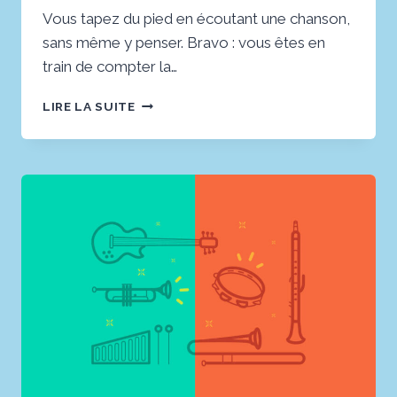
Vous tapez du pied en écoutant une chanson,
sans même y penser. Bravo : vous êtes en
train de compter la…
LA
LIRE LA SUITE
MESURE
:
6
REPÈRES
POUR
APPRENDRE
À
COMPTER
LA
MUSIQUE