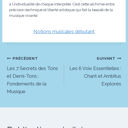
à l’individualité de chaque interprète. C’est cette alchimie entre
précision technique et liberté artistique qui fait la beauté de la
musique vivante.
Notions musicales débutant
Navigation
PRÉCÉDENT
SUIVANT
Les 7 Secrets des Tons
Les 6 Voix Essentielles :
de
et Demi-Tons :
Chant et Ambitus
l’article
Fondements de la
Explorés
Musique