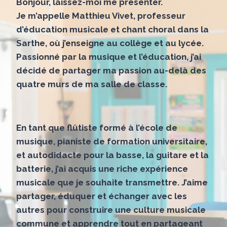
Bonjour, laissez-moi me présenter.
Je m’appelle Matthieu Vivet, professeur
d’éducation musicale et chant choral dans la
Sarthe, où j’enseigne au collège et au lycée.
Passionné par la musique et l’éducation, j’ai
décidé de partager ma passion au-delà des
quatre murs de ma salle de classe.
En tant que flûtiste formé à l’école de
musique, pianiste de formation universitaire,
et autodidacte pour la basse, la guitare et la
batterie, j’ai acquis une riche expérience
musicale que je souhaite transmettre. J’aime
partager, éduquer et échanger avec les
autres pour construire une culture musicale
commune et apprendre tout en partageant